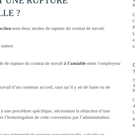
T UNE RUPTURE
LE ?
action s
ont deux modes de rupture du contrat de travail.
L
e
r nature.
e
e de rupture du contrat de travail
à l’amiable
entre l’employeur
 travail d’un commun accord, sans qu’il y ait de faute ou de
à une procédure spécifique, nécessitant la rédaction d’une
U
et l’homologation de cette convention par l’administration.
i
t
à une indemnité de rupture conventionnelle, calculée en