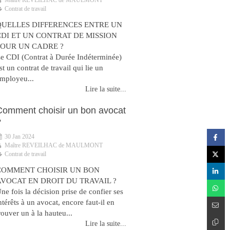
Maître REVEILHAC de MAULMONT
Contrat de travail
QUELLES DIFFERENCES ENTRE UN
CDI ET UN CONTRAT DE MISSION
POUR UN CADRE ?
e CDI (Contrat à Durée Indéterminée)
st un contrat de travail qui lie un
mployeu...
Lire la suite...
Comment choisir un bon avocat
?
30 Jan 2024
Maître REVEILHAC de MAULMONT
Contrat de travail
COMMENT CHOISIR UN BON
AVOCAT EN DROIT DU TRAVAIL ?
ne fois la décision prise de confier ses
ntérêts à un avocat, encore faut-il en
rouver un à la hauteu...
Lire la suite...