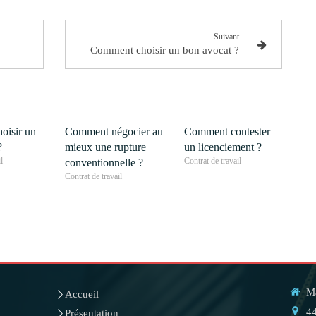
Suivant
Comment choisir un bon avocat ?
oisir un
Comment négocier au
Comment contester
?
mieux une rupture
un licenciement ?
l
Contrat de travail
conventionnelle ?
Contrat de travail
M
Accueil
44
Présentation