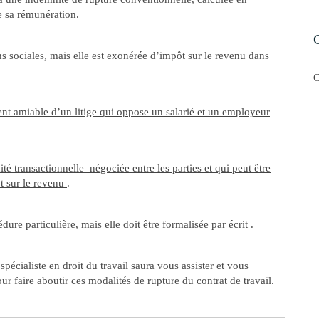
de sa rémunération.
ns sociales, mais elle est exonérée d’impôt sur le revenu dans
C
t amiable d’un litige qui oppose un salarié et un employeur
é transactionnelle négociée entre les parties et qui peut être
ôt sur le revenu
.
dure particulière, mais elle doit être formalisée par écrit
.
liste en droit du travail saura vous assister et vous
r faire aboutir ces modalités de rupture du contrat de travail.