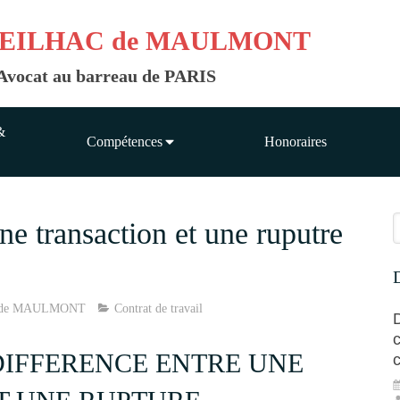
EILHAC de MAULMONT
 - Avocat au barreau de PARIS
&
Compétences
Honoraires
R
ne transaction et une ruputre
D
 de MAULMONT
Contrat de travail
DIFFERENCE ENTRE UNE