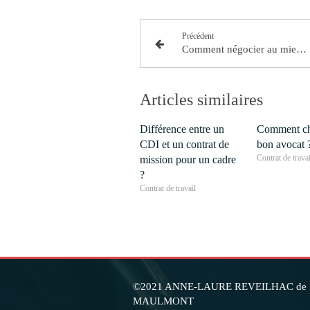
Précédent
Comment négocier au mieux une rupture conventionnelle ?
Articles similaires
Différence entre un
Comment ch
CDI et un contrat de
bon avocat 
Contrat de travai
mission pour un cadre
?
Contrat de travail
©2021 ANNE-LAURE REVEILHAC de
MAULMONT