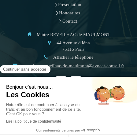
Présentation
Honoraires
Contact
Maître REVEILHAC de MAULMONT
44 Avenue d'Iéna
75116
Paris
Afficher le téléphone
anne-laure.reveilhac-de-maulmont@avocat-conseil.fr
Plan du site
Mentions légales
Création et référencement du site par Simplébo
Site créé grâce à
PRAEFERENTIA